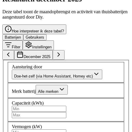
Deze tabel toont de maandopbrengst en activiteit van thuisbatterijen
aangestuurd door Diy.
Hoe interpreteer ik deze tabel?
Batterijen
Gebruikers
Filter
Instellingen
December 2025
Aansturing door
Doe-het-zelf (via Home Assistant, Homey etc)
Merk batterij
Alle merken
Capaciteit (kWh)
Vermogen (kW)