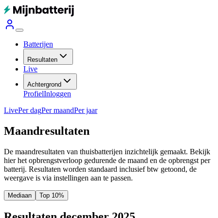
Batterijen
Resultaten
Live
Achtergrond
Profiel
Inloggen
Live
Per dag
Per maand
Per jaar
Maandresultaten
De maandresultaten van thuisbatterijen inzichtelijk gemaakt. Bekijk
hier het opbrengstverloop gedurende de maand en de opbrengst per
batterij.
Resultaten worden standaard inclusief btw getoond, de
weergave is via instellingen aan te passen.
Mediaan
Top 10%
Resultaten december 2025