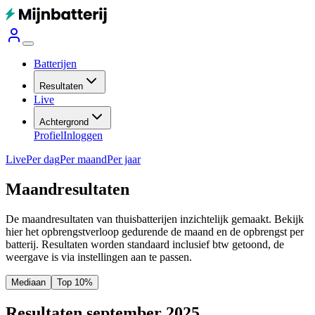
Batterijen
Resultaten
Live
Achtergrond
Profiel
Inloggen
Live
Per dag
Per maand
Per jaar
Maandresultaten
De maandresultaten van thuisbatterijen inzichtelijk gemaakt. Bekijk
hier het opbrengstverloop gedurende de maand en de opbrengst per
batterij.
Resultaten worden standaard inclusief btw getoond, de
weergave is via instellingen aan te passen.
Mediaan
Top 10%
Resultaten september 2025