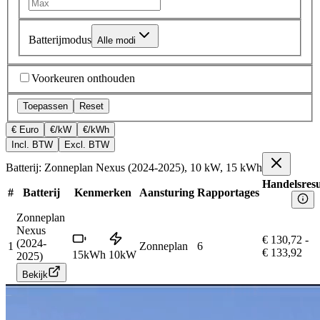
Batterijmodus
Alle modi
Voorkeuren onthouden
Toepassen
Reset
€ Euro
€/kW
€/kWh
Incl. BTW
Excl. BTW
Batterij: Zonneplan Nexus (2024-2025), 10 kW, 15 kWh
Handelsresu
#
Batterij
Kenmerken
Aansturing
Rapportages
Zonneplan
Nexus
€ 130,72
-
(2024-
1
Zonneplan
6
€ 133,92
15
kWh
10
kW
2025)
Bekijk