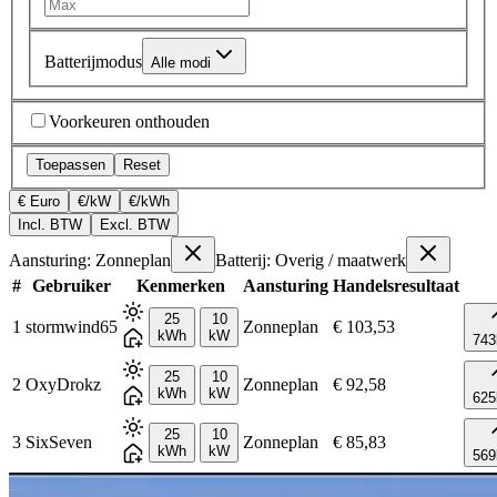
Batterijmodus
Alle modi
Voorkeuren onthouden
Toepassen
Reset
€ Euro
€/kW
€/kWh
Incl. BTW
Excl. BTW
Aansturing: Zonneplan
Batterij: Overig / maatwerk
#
Gebruiker
Kenmerken
Aansturing
Handelsresultaat
25
10
1
stormwind65
Zonneplan
€ 103,53
kWh
kW
743
25
10
2
OxyDrokz
Zonneplan
€ 92,58
kWh
kW
625
25
10
3
SixSeven
Zonneplan
€ 85,83
kWh
kW
569