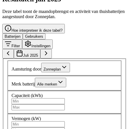
Deze tabel toont de maandopbrengst en activiteit van thuisbatterijen
aangestuurd door Zonneplan.
Hoe interpreteer ik deze tabel?
Batterijen
Gebruikers
Filter
Instellingen
Juli 2025
Aansturing door
Zonneplan
Merk batterij
Alle merken
Capaciteit (kWh)
Vermogen (kW)