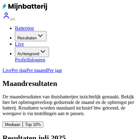
Batterijen
Resultaten
Live
Achtergrond
Profiel
Inloggen
Live
Per dag
Per maand
Per jaar
Maandresultaten
De maandresultaten van thuisbatterijen inzichtelijk gemaakt. Bekijk
hier het opbrengstverloop gedurende de maand en de opbrengst per
batterij.
Resultaten worden standaard inclusief btw getoond, de
weergave is via instellingen aan te passen.
Mediaan
Top 10%
Resultaten juli 2025