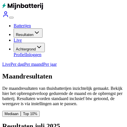
Batterijen
Resultaten
Live
Achtergrond
Profiel
Inloggen
Live
Per dag
Per maand
Per jaar
Maandresultaten
De maandresultaten van thuisbatterijen inzichtelijk gemaakt. Bekijk
hier het opbrengstverloop gedurende de maand en de opbrengst per
batterij.
Resultaten worden standaard inclusief btw getoond, de
weergave is via instellingen aan te passen.
Mediaan
Top 10%
Resultaten juli 2025