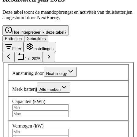
Deze tabel toont de maandopbrengst en activiteit van thuisbatterijen
aangestuurd door NextEnergy.
Hoe interpreteer ik deze tabel?
Batterijen
Gebruikers
Filter
Instellingen
Juli 2025
Aansturing door
NextEnergy
Merk batterij
Alle merken
Capaciteit (kWh)
Vermogen (kW)