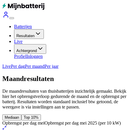
Batterijen
Resultaten
Live
Achtergrond
Profiel
Inloggen
Live
Per dag
Per maand
Per jaar
Maandresultaten
De maandresultaten van thuisbatterijen inzichtelijk gemaakt. Bekijk
hier het opbrengstverloop gedurende de maand en de opbrengst per
batterij.
Resultaten worden standaard inclusief btw getoond, de
weergave is via instellingen aan te passen.
Mediaan
Top 10%
Opbrengst per dag mei
Opbrengst per dag mei 2025
(per 10 kW)