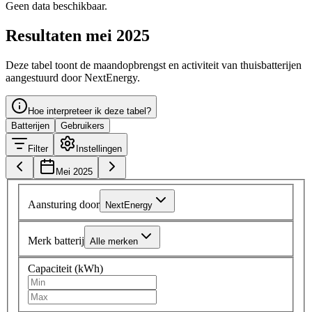
Geen data beschikbaar.
Resultaten mei 2025
Deze tabel toont de maandopbrengst en activiteit van thuisbatterijen
aangestuurd door NextEnergy.
Hoe interpreteer ik deze tabel?
Batterijen
Gebruikers
Filter
Instellingen
Mei 2025
Aansturing door
NextEnergy
Merk batterij
Alle merken
Capaciteit (kWh)