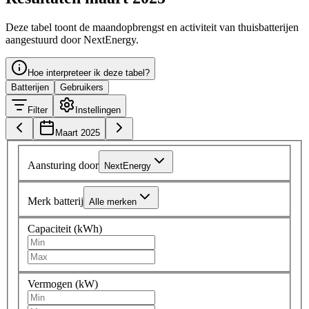
Deze tabel toont de maandopbrengst en activiteit van thuisbatterijen
aangestuurd door NextEnergy.
Hoe interpreteer ik deze tabel?
Batterijen
Gebruikers
Filter
Instellingen
Maart 2025
Aansturing door
NextEnergy
Merk batterij
Alle merken
Capaciteit (kWh)
Vermogen (kW)