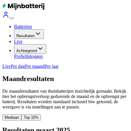
Batterijen
Resultaten
Live
Achtergrond
Profiel
Inloggen
Live
Per dag
Per maand
Per jaar
Maandresultaten
De maandresultaten van thuisbatterijen inzichtelijk gemaakt. Bekijk
hier het opbrengstverloop gedurende de maand en de opbrengst per
batterij.
Resultaten worden standaard inclusief btw getoond, de
weergave is via instellingen aan te passen.
Mediaan
Top 10%
Resultaten maart 2025