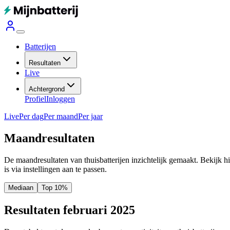
Batterijen
Resultaten
Live
Achtergrond
Profiel
Inloggen
Live
Per dag
Per maand
Per jaar
Maandresultaten
De maandresultaten van thuisbatterijen inzichtelijk gemaakt. Bekijk h
is via instellingen aan te passen.
Mediaan
Top 10%
Resultaten februari 2025