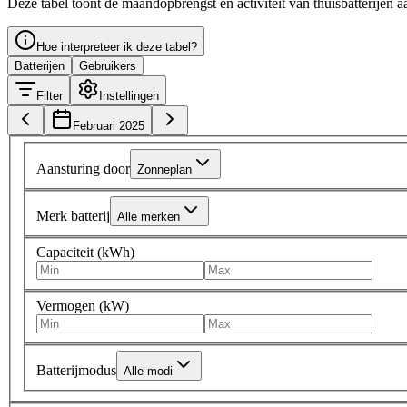
Deze tabel toont de maandopbrengst en activiteit van thuisbatterijen
Hoe interpreteer ik deze tabel?
Batterijen
Gebruikers
Filter
Instellingen
Februari 2025
Aansturing door
Zonneplan
Merk batterij
Alle merken
Capaciteit (kWh)
Vermogen (kW)
Batterijmodus
Alle modi