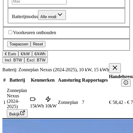
Batterijmodus
Alle modi
Voorkeuren onthouden
Toepassen
Reset
€ Euro
€/kW
€/kWh
Incl. BTW
Excl. BTW
Batterij: Zonneplan Nexus (2024-2025), 10 kW, 15 kWh
Handelsresu
#
Batterij
Kenmerken
Aansturing
Rapportages
Zonneplan
Nexus
(2024-
1
Zonneplan
7
€ 58,42
-
€ 
15
kWh
10
kW
2025)
Bekijk