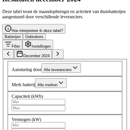
Deze tabel toont de maandopbrengst en activiteit van thuisbatterijen
aangestuurd door verschillende leveranciers.
Hoe interpreteer ik deze tabel?
Batterijen
Gebruikers
Filter
Instellingen
December 2024
Aansturing door
Alle leveranciers
Merk batterij
Alle merken
Capaciteit (kWh)
Vermogen (kW)