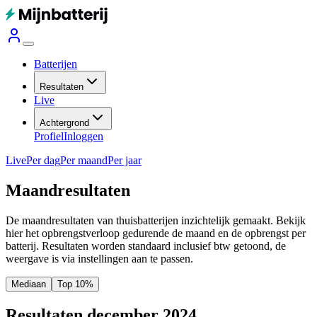
Batterijen
Resultaten
Live
Achtergrond
Profiel
Inloggen
Live
Per dag
Per maand
Per jaar
Maandresultaten
De maandresultaten van thuisbatterijen inzichtelijk gemaakt. Bekijk
hier het opbrengstverloop gedurende de maand en de opbrengst per
batterij.
Resultaten worden standaard inclusief btw getoond, de
weergave is via instellingen aan te passen.
Mediaan
Top 10%
Resultaten december 2024