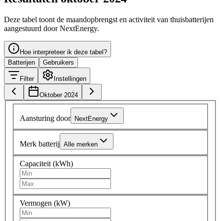
Deze tabel toont de maandopbrengst en activiteit van thuisbatterijen
aangestuurd door NextEnergy.
Hoe interpreteer ik deze tabel?
Batterijen
Gebruikers
Filter
Instellingen
Oktober 2024
Aansturing door
NextEnergy
Merk batterij
Alle merken
Capaciteit (kWh)
Vermogen (kW)