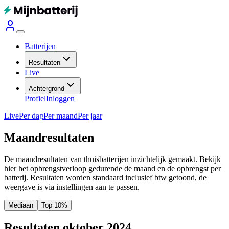
Batterijen
Resultaten
Live
Achtergrond
Profiel
Inloggen
Live
Per dag
Per maand
Per jaar
Maandresultaten
De maandresultaten van thuisbatterijen inzichtelijk gemaakt. Bekijk
hier het opbrengstverloop gedurende de maand en de opbrengst per
batterij.
Resultaten worden standaard inclusief btw getoond, de
weergave is via instellingen aan te passen.
Mediaan
Top 10%
Resultaten oktober 2024