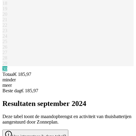
18
19
20
21
22
23
24
25
26
27
28
29
30
Totaal
€ 185,97
minder
meer
Beste dag
€ 185,97
Resultaten september 2024
Deze tabel toont de maandopbrengst en activiteit van thuisbatterijen
aangestuurd door Zonneplan.