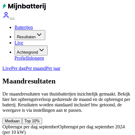
Batterijen
Resultaten
Live
Achtergrond
Profiel
Inloggen
Live
Per dag
Per maand
Per jaar
Maandresultaten
De maandresultaten van thuisbatterijen inzichtelijk gemaakt. Bekijk
hier het opbrengstverloop gedurende de maand en de opbrengst per
batterij.
Resultaten worden standaard inclusief btw getoond, de
weergave is via instellingen aan te passen.
Mediaan
Top 10%
Opbrengst per dag september
Opbrengst per dag september 2024
(per 10 kW)