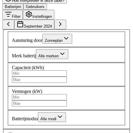
Hoe interpreteer ik deze tabel?
Batterijen
Gebruikers
Filter
Instellingen
September 2024
Aansturing door
Zonneplan
Merk batterij
Alle merken
Capaciteit (kWh)
Vermogen (kW)
Batterijmodus
Alle modi