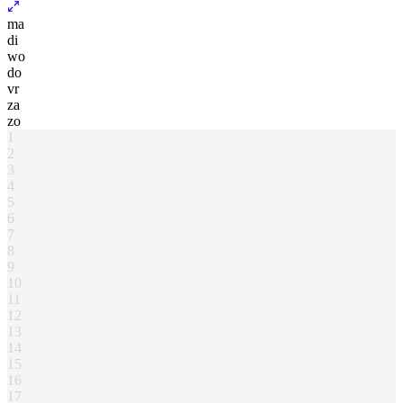
ma
di
wo
do
vr
za
zo
1
2
3
4
5
6
7
8
9
10
11
12
13
14
15
16
17