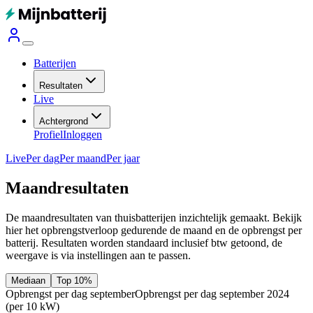
Batterijen
Resultaten
Live
Achtergrond
Profiel
Inloggen
Live
Per dag
Per maand
Per jaar
Maandresultaten
De maandresultaten van thuisbatterijen inzichtelijk gemaakt. Bekijk
hier het opbrengstverloop gedurende de maand en de opbrengst per
batterij.
Resultaten worden standaard inclusief btw getoond, de
weergave is via instellingen aan te passen.
Mediaan
Top 10%
Opbrengst per dag september
Opbrengst per dag september 2024
(per 10 kW)