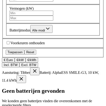
Vermogen (kW)
Batterijmodus
Alle modi
Voorkeuren onthouden
Toepassen
Reset
€ Euro
€/kW
€/kWh
Incl. BTW
Excl. BTW
Aansturing: Tibber
Batterij: AlphaESS SMILE-G3, 10 kW,
11.4 kWh
Geen batterijen gevonden
We konden geen batterijen vinden die overeenkomen met de
geselecteerde filters.