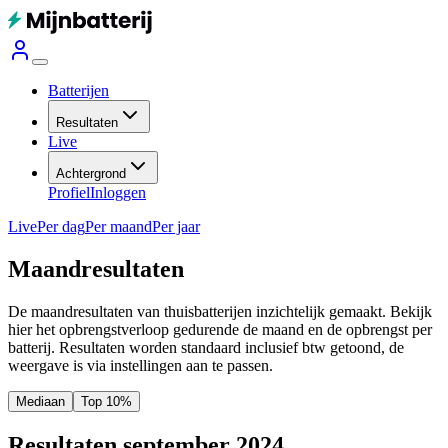
Batterijen
Resultaten
Live
Achtergrond
Profiel
Inloggen
Live
Per dag
Per maand
Per jaar
Maandresultaten
De maandresultaten van thuisbatterijen inzichtelijk gemaakt. Bekijk
hier het opbrengstverloop gedurende de maand en de opbrengst per
batterij.
Resultaten worden standaard inclusief btw getoond, de
weergave is via instellingen aan te passen.
Mediaan
Top 10%
Resultaten september 2024