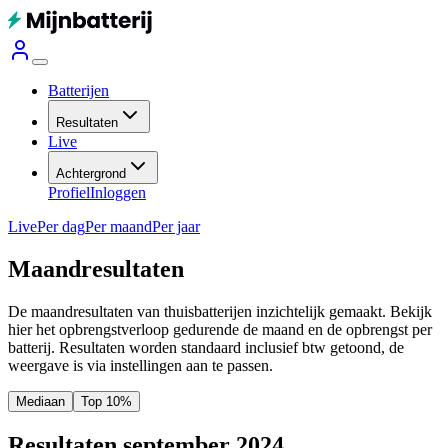
Batterijen
Resultaten
Live
Achtergrond
Profiel
Inloggen
Live
Per dag
Per maand
Per jaar
Maandresultaten
De maandresultaten van thuisbatterijen inzichtelijk gemaakt. Bekijk
hier het opbrengstverloop gedurende de maand en de opbrengst per
batterij.
Resultaten worden standaard inclusief btw getoond, de
weergave is via instellingen aan te passen.
Mediaan
Top 10%
Resultaten september 2024