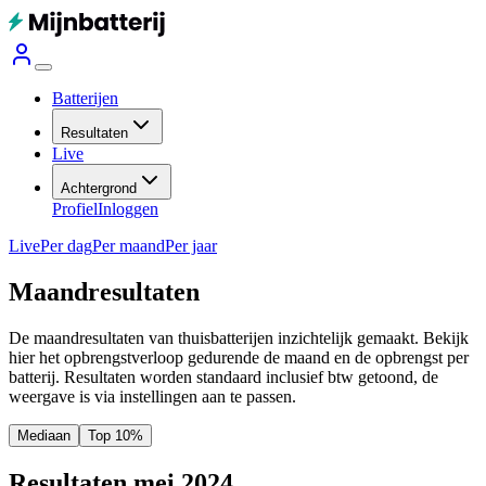
Batterijen
Resultaten
Live
Achtergrond
Profiel
Inloggen
Live
Per dag
Per maand
Per jaar
Maandresultaten
De maandresultaten van thuisbatterijen inzichtelijk gemaakt. Bekijk
hier het opbrengstverloop gedurende de maand en de opbrengst per
batterij.
Resultaten worden standaard inclusief btw getoond, de
weergave is via instellingen aan te passen.
Mediaan
Top 10%
Resultaten mei 2024