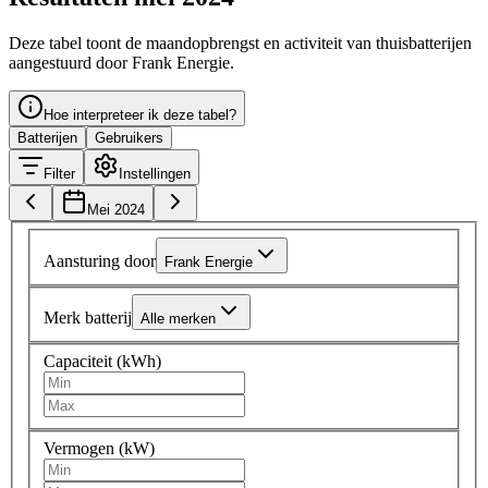
Deze tabel toont de maandopbrengst en activiteit van thuisbatterijen
aangestuurd door Frank Energie.
Hoe interpreteer ik deze tabel?
Batterijen
Gebruikers
Filter
Instellingen
Mei 2024
Aansturing door
Frank Energie
Merk batterij
Alle merken
Capaciteit (kWh)
Vermogen (kW)