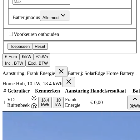
Batterijmodus
Alle modi
Voorkeuren onthouden
Toepassen
Reset
€ Euro
€/kW
€/kWh
Incl. BTW
Excl. BTW
Aansturing: Frank Energie
Batterij: SolarEdge Home Battery -
Home Hub, 10 kW, 18.4 kWh
#
Gebruiker
Kenmerken
Aansturing
Handelsresultaat
Batt
VD
Frank
18.4
10
1
€ 0,00
Ruitenbeek
kWh
kW
Energie
0
kWh