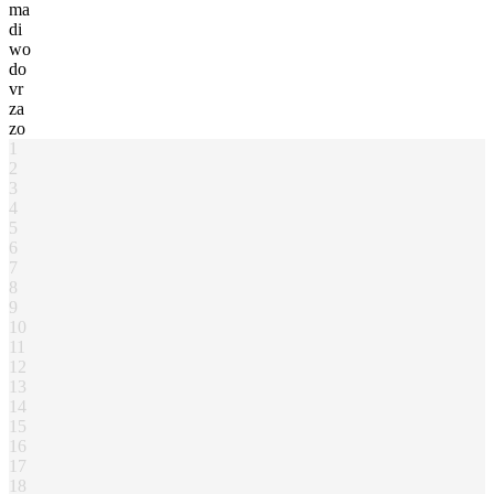
ma
di
wo
do
vr
za
zo
1
2
3
4
5
6
7
8
9
10
11
12
13
14
15
16
17
18