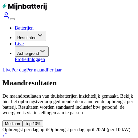
Batterijen
Resultaten
Live
Achtergrond
Profiel
Inloggen
Live
Per dag
Per maand
Per jaar
Maandresultaten
De maandresultaten van thuisbatterijen inzichtelijk gemaakt. Bekijk
hier het opbrengstverloop gedurende de maand en de opbrengst per
batterij.
Resultaten worden standaard inclusief btw getoond, de
weergave is via instellingen aan te passen.
Mediaan
Top 10%
Opbrengst per dag april
Opbrengst per dag april 2024
(per 10 kW)