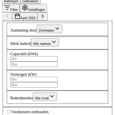
Batterijen
Gebruikers
Filter
Instellingen
April 2024
Aansturing door
Zonneplan
Merk batterij
Alle merken
Capaciteit (kWh)
Vermogen (kW)
Batterijmodus
Alle modi
Voorkeuren onthouden