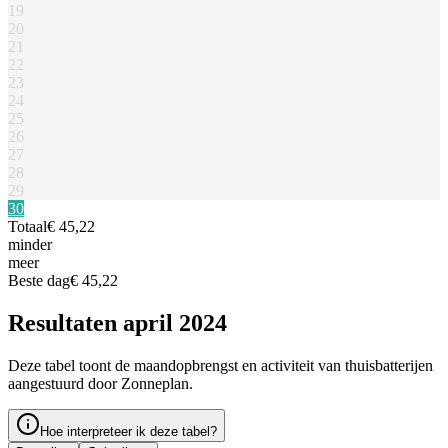
19
20
21
22
23
24
25
26
27
28
29
30
Totaal
€ 45,22
minder
meer
Beste dag
€ 45,22
Resultaten april 2024
Deze tabel toont de maandopbrengst en activiteit van thuisbatterijen
aangestuurd door Zonneplan.
Hoe interpreteer ik deze tabel?