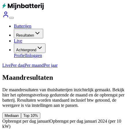
Batterijen
Resultaten
Live
Achtergrond
Profiel
Inloggen
Live
Per dag
Per maand
Per jaar
Maandresultaten
De maandresultaten van thuisbatterijen inzichtelijk gemaakt. Bekijk
hier het opbrengstverloop gedurende de maand en de opbrengst per
batterij.
Resultaten worden standaard inclusief btw getoond, de
weergave is via instellingen aan te passen.
Mediaan
Top 10%
Opbrengst per dag januari
Opbrengst per dag januari 2024
(per 10
kW)