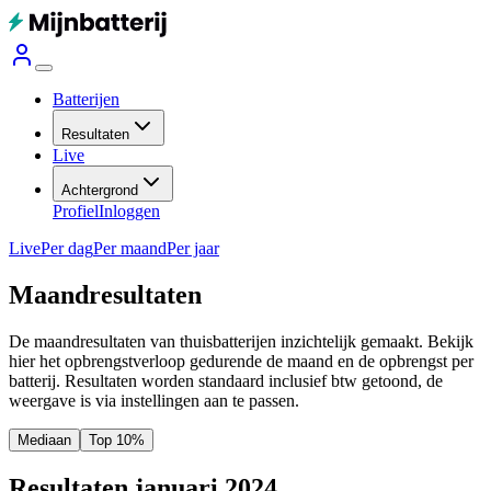
Batterijen
Resultaten
Live
Achtergrond
Profiel
Inloggen
Live
Per dag
Per maand
Per jaar
Maandresultaten
De maandresultaten van thuisbatterijen inzichtelijk gemaakt. Bekijk
hier het opbrengstverloop gedurende de maand en de opbrengst per
batterij.
Resultaten worden standaard inclusief btw getoond, de
weergave is via instellingen aan te passen.
Mediaan
Top 10%
Resultaten januari 2024