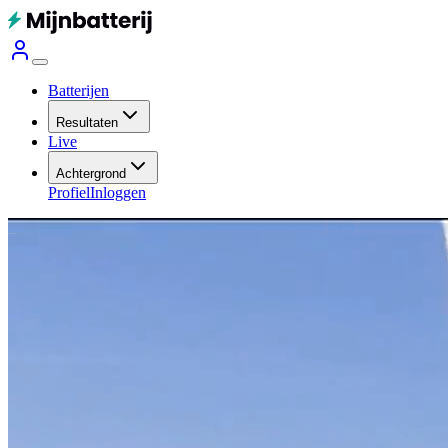
Batterijen
Resultaten
Live
Achtergrond
Profiel
Inloggen