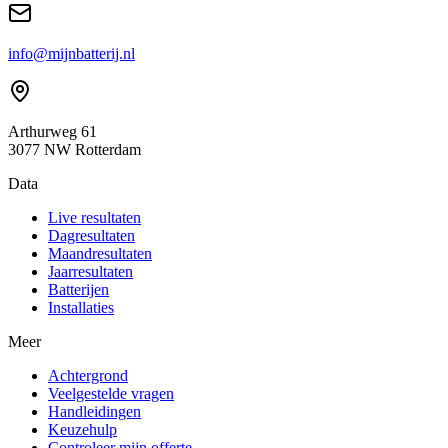
info@mijnbatterij.nl
Arthurweg 61
3077 NW Rotterdam
Data
Live resultaten
Dagresultaten
Maandresultaten
Jaarresultaten
Batterijen
Installaties
Meer
Achtergrond
Veelgestelde vragen
Handleidingen
Keuzehulp
Controleer mijn offerte