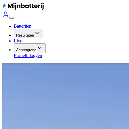
Batterijen
Resultaten
Live
Achtergrond
Profiel
Inloggen