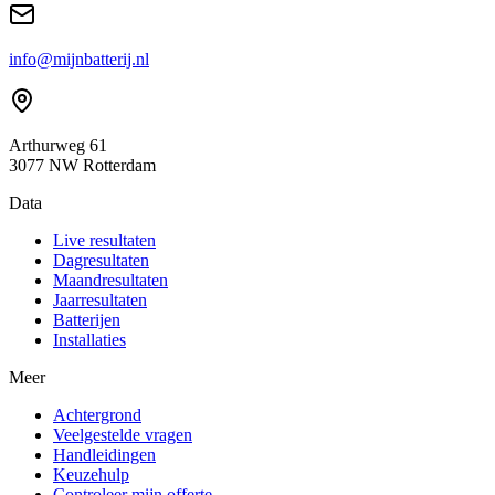
info@mijnbatterij.nl
Arthurweg 61
3077 NW Rotterdam
Data
Live resultaten
Dagresultaten
Maandresultaten
Jaarresultaten
Batterijen
Installaties
Meer
Achtergrond
Veelgestelde vragen
Handleidingen
Keuzehulp
Controleer mijn offerte