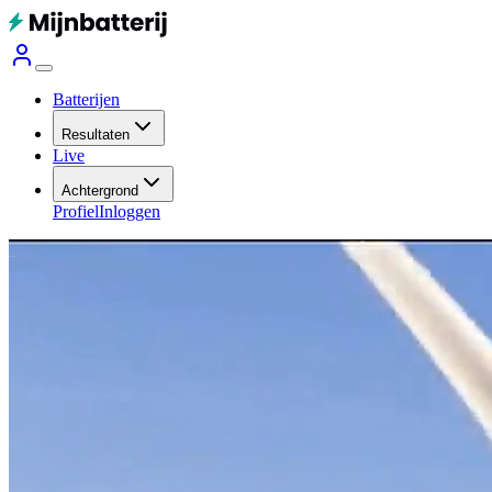
Batterijen
Resultaten
Live
Achtergrond
Profiel
Inloggen