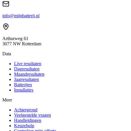
info@mijnbatterij.nl
Arthurweg 61
3077 NW Rotterdam
Data
Live resultaten
Dagresultaten
Maandresultaten
Jaarresultaten
Batterijen
Installaties
Meer
Achtergrond
Veelgestelde vragen
Handleidingen
Keuzehulp
Controleer mijn offerte