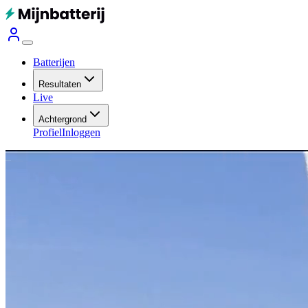
Batterijen
Resultaten
Live
Achtergrond
Profiel
Inloggen