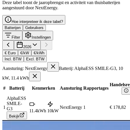
Deze tabel toont de jaaropbrengst en activiteit van thuisbatterijen
aangestuurd door NextEnergy.
Hoe interpreteer ik deze tabel?
Batterijen
Gebruikers
Filter
Instellingen
2026
€ Euro
€/kW
€/kWh
Incl. BTW
Excl. BTW
Aansturing: NextEnergy
Batterij: AlphaESS SMILE-G3, 10
kW, 11.4 kWh
Handelsre
#
Batterij
Kenmerken
Aansturing
Rapportages
AlphaESS
SMILE-
1
NextEnergy
1
€ 178,82
G3
11.4
kWh
10
kW
Bekijk