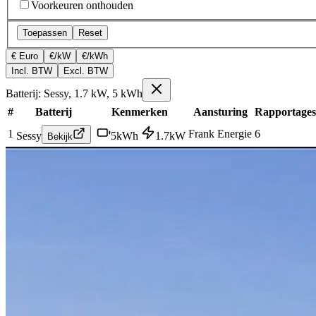
Voorkeuren onthouden
Toepassen
Reset
€ Euro
€/kW
€/kWh
Incl. BTW
Excl. BTW
Batterij: Sessy, 1.7 kW, 5 kWh
#
Batterij
Kenmerken
Aansturing
Rapportages
1
Frank Energie
6
Sessy
5
kWh
1.7
kW
Bekijk