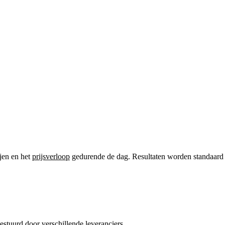
ijen en het
prijsverloop
gedurende de dag. Resultaten worden standaard in
gestuurd door verschillende leveranciers.