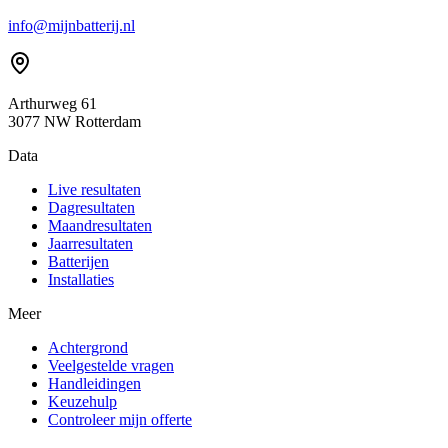
info@mijnbatterij.nl
Arthurweg 61
3077 NW Rotterdam
Data
Live resultaten
Dagresultaten
Maandresultaten
Jaarresultaten
Batterijen
Installaties
Meer
Achtergrond
Veelgestelde vragen
Handleidingen
Keuzehulp
Controleer mijn offerte