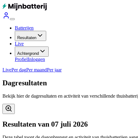
Batterijen
Resultaten
Live
Achtergrond
Profiel
Inloggen
Live
Per dag
Per maand
Per jaar
Dagresultaten
Bekijk hier de dagresultaten en activiteit van verschillende thuisbatter
Resultaten van 07 juli 2026
Deze tabel toont de dagopbrengst en activiteit van thuisbatterijen aan