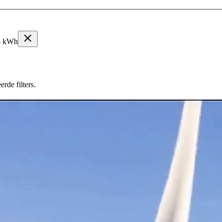
4 kWh
rde filters.