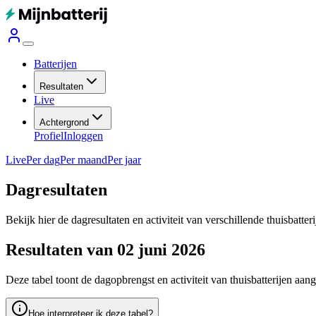
Batterijen
Resultaten
Live
Achtergrond
Profiel
Inloggen
Live
Per dag
Per maand
Per jaar
Dagresultaten
Bekijk hier de dagresultaten en activiteit van verschillende thuisbatter
Resultaten van 02 juni 2026
Deze tabel toont de dagopbrengst en activiteit van thuisbatterijen aan
Hoe interpreteer ik deze tabel?