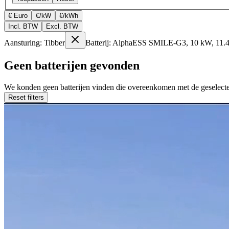
€ Euro
€/kW
€/kWh
Incl. BTW
Excl. BTW
Aansturing: Tibber
Batterij: AlphaESS SMILE-G3, 10 kW, 11.
Geen batterijen gevonden
We konden geen batterijen vinden die overeenkomen met de geselectee
Reset filters