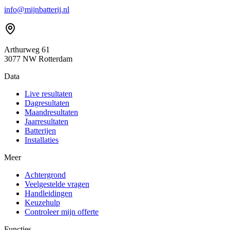
info@mijnbatterij.nl
Arthurweg 61
3077 NW Rotterdam
Data
Live resultaten
Dagresultaten
Maandresultaten
Jaarresultaten
Batterijen
Installaties
Meer
Achtergrond
Veelgestelde vragen
Handleidingen
Keuzehulp
Controleer mijn offerte
Functies