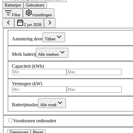
Batterijen
Gebruikers
Filter
Instellingen
2 jun 2026
Aansturing door
Tibber
Merk batterij
Alle merken
Capaciteit (kWh)
Vermogen (kW)
Batterijmodus
Alle modi
Voorkeuren onthouden
Toepassen
Reset