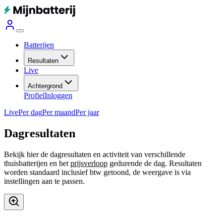
Batterijen
Resultaten
Live
Achtergrond
Profiel
Inloggen
Live
Per dag
Per maand
Per jaar
Dagresultaten
Bekijk hier de dagresultaten en activiteit van verschillende
thuisbatterijen en het
prijsverloop
gedurende de dag. Resultaten
worden standaard inclusief btw getoond, de weergave is via
instellingen aan te passen.