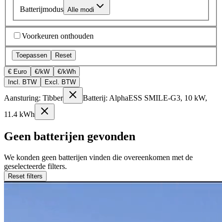
Batterijmodus
Alle modi
Voorkeuren onthouden
Toepassen
Reset
€ Euro
€/kW
€/kWh
Incl. BTW
Excl. BTW
Aansturing: Tibber
Batterij: AlphaESS SMILE-G3, 10 kW,
11.4 kWh
Geen batterijen gevonden
We konden geen batterijen vinden die overeenkomen met de
geselecteerde filters.
Reset filters