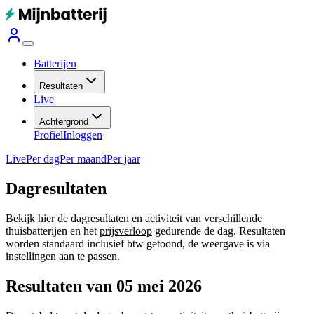
Batterijen
Resultaten
Live
Achtergrond
Profiel
Inloggen
Live
Per dag
Per maand
Per jaar
Dagresultaten
Bekijk hier de dagresultaten en activiteit van verschillende
thuisbatterijen en het
prijsverloop
gedurende de dag. Resultaten
worden standaard inclusief btw getoond, de weergave is via
instellingen aan te passen.
Resultaten van 05 mei 2026