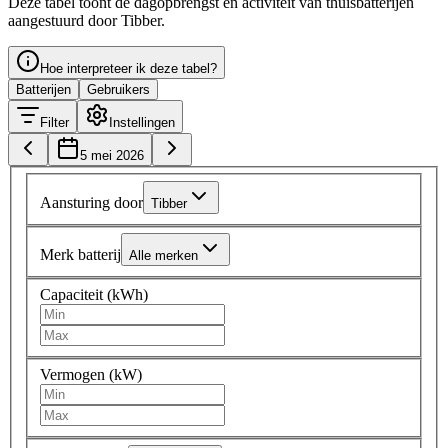
Deze tabel toont de dagopbrengst en activiteit van thuisbatterijen
aangestuurd door Tibber.
Hoe interpreteer ik deze tabel?
Batterijen
Gebruikers
Filter
Instellingen
5 mei 2026
Aansturing door
Tibber
Merk batterij
Alle merken
Capaciteit (kWh)
Vermogen (kW)