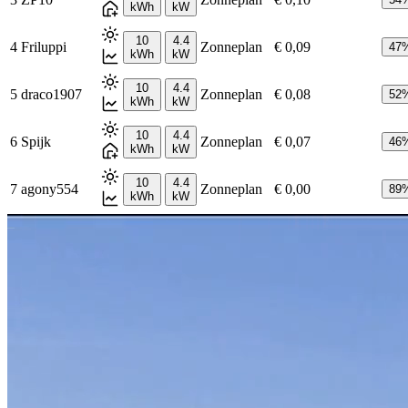
kWh
kW
10
4.4
4
Friluppi
Zonneplan
€ 0,09
47
kWh
kW
10
4.4
5
draco1907
Zonneplan
€ 0,08
52
kWh
kW
10
4.4
6
Spijk
Zonneplan
€ 0,07
46
kWh
kW
10
4.4
7
agony554
Zonneplan
€ 0,00
89
kWh
kW