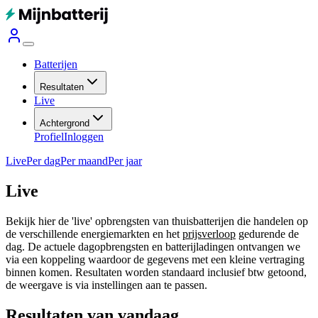
Batterijen
Resultaten
Live
Achtergrond
Profiel
Inloggen
Live
Per dag
Per maand
Per jaar
Live
Bekijk hier de 'live' opbrengsten van thuisbatterijen die handelen op
de verschillende energiemarkten en het
prijsverloop
gedurende de
dag. De actuele dagopbrengsten en batterijladingen ontvangen we
via een koppeling waardoor de gegevens met een kleine vertraging
binnen komen. Resultaten worden standaard inclusief btw getoond,
de weergave is via instellingen aan te passen.
Resultaten van vandaag