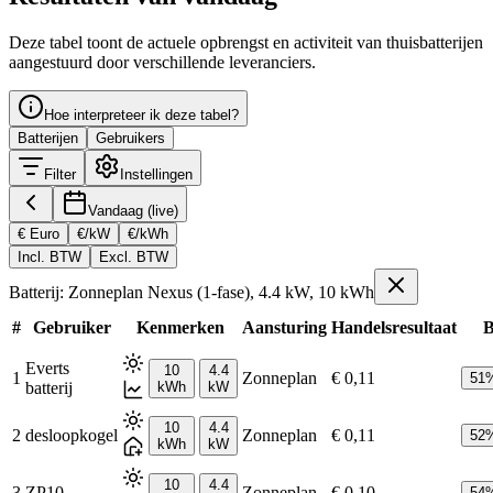
Deze tabel toont de actuele opbrengst en activiteit van thuisbatterijen
aangestuurd door verschillende leveranciers.
Hoe interpreteer ik deze tabel?
Batterijen
Gebruikers
Filter
Instellingen
Vandaag (live)
€ Euro
€/kW
€/kWh
Incl. BTW
Excl. BTW
Batterij: Zonneplan Nexus (1-fase), 4.4 kW, 10 kWh
#
Gebruiker
Kenmerken
Aansturing
Handelsresultaat
B
Everts
10
4.4
1
Zonneplan
€ 0,11
51
batterij
kWh
kW
10
4.4
2
desloopkogel
Zonneplan
€ 0,11
52
kWh
kW
10
4.4
3
ZP10
Zonneplan
€ 0,10
54