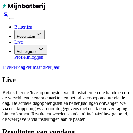
Batterijen
Resultaten
Live
Achtergrond
Profiel
Inloggen
Live
Per dag
Per maand
Per jaar
Live
Bekijk hier de 'live' opbrengsten van thuisbatterijen die handelen op
de verschillende energiemarkten en het
prijsverloop
gedurende de
dag. De actuele dagopbrengsten en batterijladingen ontvangen we
via een koppeling waardoor de gegevens met een kleine vertraging
binnen komen. Resultaten worden standaard inclusief btw getoond,
de weergave is via instellingen aan te passen.
Resultaten van vandaag