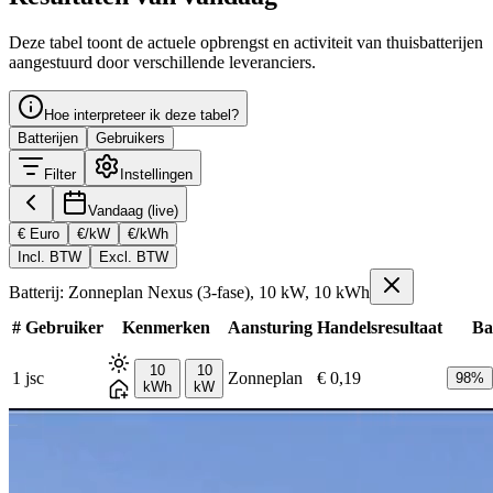
Deze tabel toont de actuele opbrengst en activiteit van thuisbatterijen
aangestuurd door verschillende leveranciers.
Hoe interpreteer ik deze tabel?
Batterijen
Gebruikers
Filter
Instellingen
Vandaag (live)
€ Euro
€/kW
€/kWh
Incl. BTW
Excl. BTW
Batterij: Zonneplan Nexus (3-fase), 10 kW, 10 kWh
#
Gebruiker
Kenmerken
Aansturing
Handelsresultaat
Bat
10
10
1
jsc
Zonneplan
€ 0,19
98
%
kWh
kW