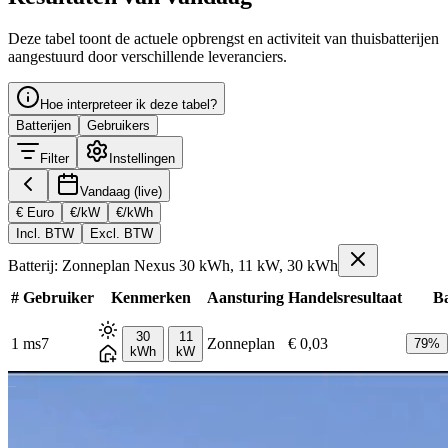
Deze tabel toont de actuele opbrengst en activiteit van thuisbatterijen
aangestuurd door verschillende leveranciers.
Hoe interpreteer ik deze tabel?
Batterijen
Gebruikers
Filter
Instellingen
Vandaag (live)
€ Euro
€/kW
€/kWh
Incl. BTW
Excl. BTW
Batterij: Zonneplan Nexus 30 kWh, 11 kW, 30 kWh
#
Gebruiker
Kenmerken
Aansturing
Handelsresultaat
Ba
30
11
1
ms7
Zonneplan
€ 0,03
79
%
kWh
kW