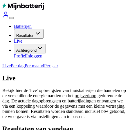
Batterijen
Resultaten
Live
Achtergrond
Profiel
Inloggen
Live
Per dag
Per maand
Per jaar
Live
Bekijk hier de 'live' opbrengsten van thuisbatterijen die handelen op
de verschillende energiemarkten en het
prijsverloop
gedurende de
dag. De actuele dagopbrengsten en batterijladingen ontvangen we
via een koppeling waardoor de gegevens met een kleine vertraging
binnen komen. Resultaten worden standaard inclusief btw getoond,
de weergave is via instellingen aan te passen.
Resultaten van vandaag