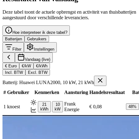
Deze tabel toont de actuele opbrengst en activiteit van thuisbatterijen
aangestuurd door verschillende leveranciers.
Hoe interpreteer ik deze tabel?
Batterijen
Gebruikers
Filter
Instellingen
Vandaag (live)
€ Euro
€/kW
€/kWh
Incl. BTW
Excl. BTW
Batterij: Huawei LUNA2000, 10 kW, 21 kWh
#
Gebruiker
Kenmerken
Aansturing
Handelsresultaat
Bat
Frank
21
10
1
knoest
€ 0,08
48
%
kWh
kW
Energie