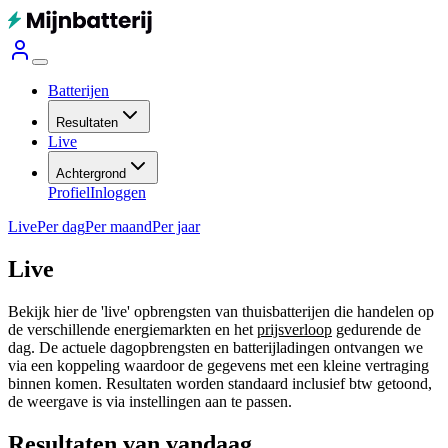
Batterijen
Resultaten
Live
Achtergrond
Profiel
Inloggen
Live
Per dag
Per maand
Per jaar
Live
Bekijk hier de 'live' opbrengsten van thuisbatterijen die handelen op
de verschillende energiemarkten en het
prijsverloop
gedurende de
dag. De actuele dagopbrengsten en batterijladingen ontvangen we
via een koppeling waardoor de gegevens met een kleine vertraging
binnen komen. Resultaten worden standaard inclusief btw getoond,
de weergave is via instellingen aan te passen.
Resultaten van vandaag