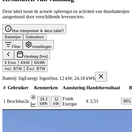
Deze tabel toont de actuele opbrengst en activiteit van thuisbatterijen
aangestuurd door verschillende leveranciers.
Hoe interpreteer ik deze tabel?
Batterijen
Gebruikers
Filter
Instellingen
Vandaag (live)
€ Euro
€/kW
€/kWh
Incl. BTW
Excl. BTW
Batterij: SigEnergy SigenStor, 12 kW, 24.18 kWh
#
Gebruiker
Kenmerken
Aansturing
Handelsresultaat
B
Frank
24.2
12
1
Brockhus3e
€ 3,53
90
%
kWh
kW
Energie