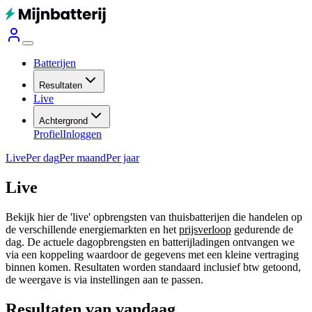
Batterijen
Resultaten
Live
Achtergrond
Profiel
Inloggen
Live
Per dag
Per maand
Per jaar
Live
Bekijk hier de 'live' opbrengsten van thuisbatterijen die handelen op
de verschillende energiemarkten en het
prijsverloop
gedurende de
dag. De actuele dagopbrengsten en batterijladingen ontvangen we
via een koppeling waardoor de gegevens met een kleine vertraging
binnen komen. Resultaten worden standaard inclusief btw getoond,
de weergave is via instellingen aan te passen.
Resultaten van vandaag