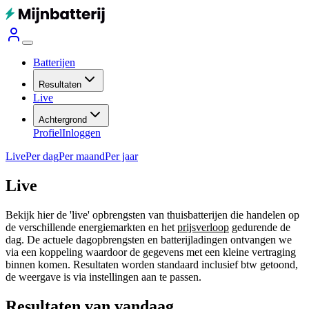
Batterijen
Resultaten
Live
Achtergrond
Profiel
Inloggen
Live
Per dag
Per maand
Per jaar
Live
Bekijk hier de 'live' opbrengsten van thuisbatterijen die handelen op
de verschillende energiemarkten en het
prijsverloop
gedurende de
dag. De actuele dagopbrengsten en batterijladingen ontvangen we
via een koppeling waardoor de gegevens met een kleine vertraging
binnen komen. Resultaten worden standaard inclusief btw getoond,
de weergave is via instellingen aan te passen.
Resultaten van vandaag