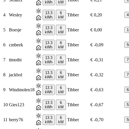
kWh
kW
13.3
6
4
Wesley
Tibber
€ 0,20
4
kWh
kW
13.3
6
5
Boesje
Tibber
€ 0,00
1
kWh
kW
13.3
6
6
cmbeek
Tibber
€ -0,09
5
kWh
kW
13.3
6
7
timothi
Tibber
€ -0,31
7
kWh
kW
13.3
6
8
jackbol
Tibber
€ -0,32
7
kWh
kW
13.3
6
9
Windmolen18
Tibber
€ -0,63
6
kWh
kW
13.3
6
10
Gies123
Tibber
€ -0,67
5
kWh
kW
13.3
6
11
berry76
Tibber
€ -0,70
5
kWh
kW