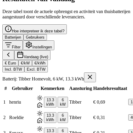
Deze tabel toont de actuele opbrengst en activiteit van thuisbatterijen
aangestuurd door verschillende leveranciers.
Hoe interpreteer ik deze tabel?
Batterijen
Gebruikers
Filter
Instellingen
Vandaag (live)
€ Euro
€/kW
€/kWh
Incl. BTW
Excl. BTW
Batterij: Tibber Homevolt, 6 kW, 13.3 kWh
#
Gebruiker
Kenmerken
Aansturing
Handelsresultaat
13.3
6
1
henriu
Tibber
€ 0,69
1
kWh
kW
13.3
6
2
Roeldie
Tibber
€ 0,31
4
kWh
kW
13.3
6
3
Senaxx
Tibber
€ 0,21
1